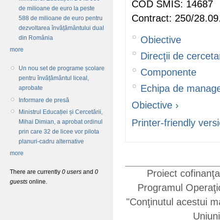
COD SMIS: 14687
de milioane de euro la peste
Contract: 250/28.09
588 de milioane de euro pentru
dezvoltarea învățământului dual
Obiective
din România
more
Direcţii de cerceta
Un nou set de programe școlare
Componente
pentru învățământul liceal,
Echipa de manag
aprobate
Informare de presă
Obiective ›
Ministrul Educației și Cercetării,
Printer-friendly vers
Mihai Dimian, a aprobat ordinul
prin care 32 de licee vor pilota
planuri-cadru alternative
more
Proiect cofinanţ
There are currently
0 users
and
0
guests
online.
Programul Operaţio
"Conţinutul acestui ma
Uniun