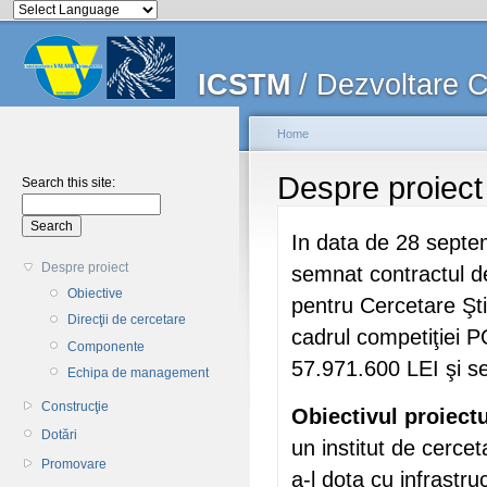
ICSTM
/ Dezvoltare CD
Home
Despre proiect
Search this site:
In data de 28 septem
Despre proiect
semnat contractul de
Obiective
pentru Cercetare Ştii
Direcţii de cercetare
cadrul competiţiei 
Componente
57.971.600 LEI şi se
Echipa de management
Construcţie
Obiectivul proiectu
Dotări
un institut de cerce
Promovare
a-l dota cu infrastru