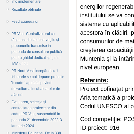
Info implementare
energiilor regenerabi
Rezultate obtinute
institutului se va co
Feed aggregator
sisteme cu aplicabil
acestora în clădiri, 
PR Vest: Centralizatorul cu
răspunsurile la observațiile și
consumurilor de mate
propunerile transmise în
creşterea capacităţi
perioada de consultare publică
Muntenia şi la întărir
pentru ghidul dedicat sprijinirii
IMM-urilor
nivel european.
PR Nord-Vest: Începând cu 1
februarie se pot depune proiecte
Referinţe:
în cadrul apelului privind
Proiect cofinaţat p
dezvoltarea incubatoarelor de
afaceri
Aria tematică a proie
Evaluarea, selecția și
Codul UNESCO al pro
contractarea proiectelor din
cadrul PR Vest, suspendată în
Cod competiţie: P
perioada 21 decembrie 2023-3
ianuarie 2024
ID proiect: 916
Ministerul Educației: De la 338