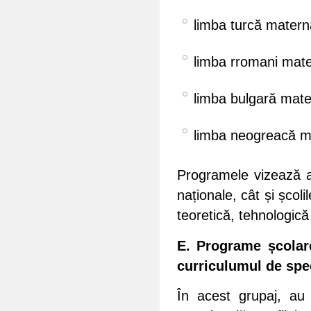
limba turcă matern
limba rromani mat
limba bulgară mate
limba neogreacă m
Programele vizează atâ
naționale, cât și școl
teoretică, tehnologică
E. Programe școlare
curriculumul de speci
În acest grupaj, au