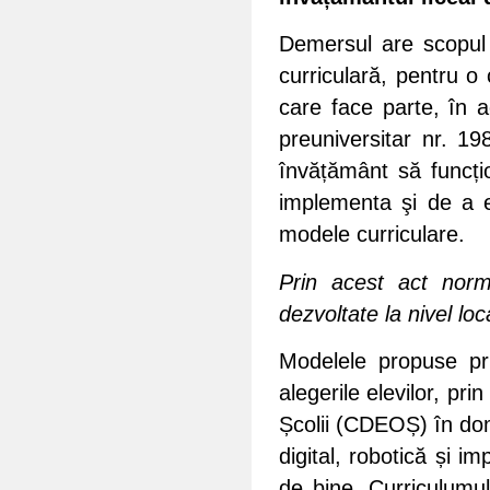
Demersul are scopul d
curriculară, pentru o 
care face parte, în a
preuniversitar nr. 19
învățământ să funcțio
implementa şi de a e
modele curriculare.
Prin acest act norma
dezvoltate la nivel loc
Modelele propuse prior
alegerile elevilor, pr
Școlii (CDEOȘ) în dom
digital, robotică și i
de bine. Curriculumul