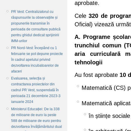
aprobate.
PR Vest: Centralizatorul cu
Cele
320 de progra
răspunsurile la observațiile și
Oficial) vizează următ
propunerile transmise în
perioada de consultare publică
pentru ghidul dedicat sprijinirii
A. Programe școlare
IMM-urilor
trunchiul comun (TC
PR Nord-Vest: Începând cu 1
aria curriculară m
februarie se pot depune proiecte
în cadrul apelului privind
tehnologii
dezvoltarea incubatoarelor de
afaceri
Au fost aprobate
10 
Evaluarea, selecția și
contractarea proiectelor din
Matematică (CS) pent
cadrul PR Vest, suspendată în
perioada 21 decembrie 2023-3
ianuarie 2024
Matematică aplicat
Ministerul Educației: De la 338
în științe sociale
de milioane de euro la peste
588 de milioane de euro pentru
dezvoltarea învățământului dual