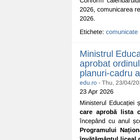
Conform calendarului,
2026, comunicarea rez
2026.
Etichete:
comunicate 
Ministrul Educa
aprobat ordinul
planuri-cadru a
edu.ro
-
Thu, 23/04/20
23 Apr 2026
Ministerul Educației 
care aprobă lista 
începând cu anul șco
Programului Naționa
învățământul liceal d