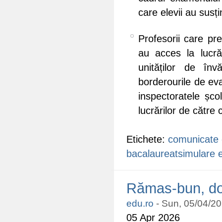
care elevii au susți
Profesorii care pre
au acces la lucrăr
unităților de înv
borderourile de eva
inspectoratele șco
lucrărilor de către 
Etichete:
comunicate 
bacalaureat
simulare
Rămas-bun, dom
edu.ro
-
Sun, 05/04/20
05 Apr 2026