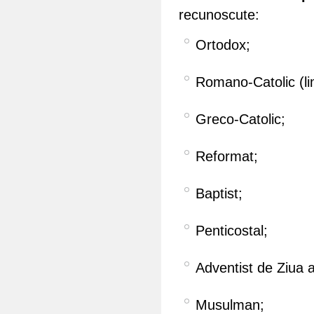
recunoscute:
Ortodox;
Romano-Catolic (l
Greco-Catolic;
Reformat;
Baptist;
Penticostal;
Adventist de Ziua 
Musulman;