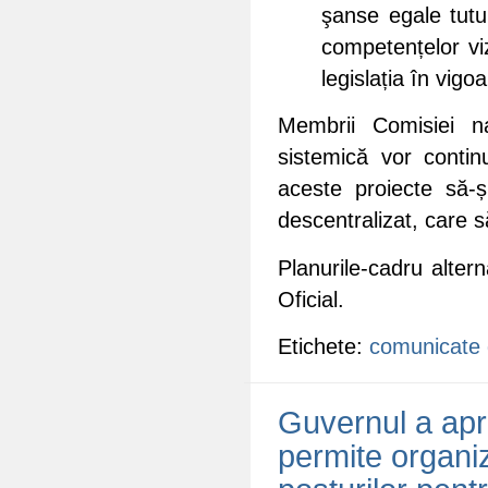
şanse egale tutu
competențelor viz
legislația în vigoa
Membrii Comisiei n
sistemică vor
contin
aceste proiecte să-
descentralizat, care să
Planurile-cadru alter
Oficial.
Etichete:
comunicate 
Guvernul a apr
permite organi