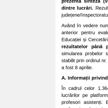
prezenta sinteză (v
dintre lucrări.
Rezul
județene/Inspectoratul
Având în vedere număr
anterior pentru evalu
Educației și Cercetăr
rezultatelor până 
simularea probelor 
stabilit prin ordinul 
a fost 8 aprilie.
A. Informații privind
În cadrul celor 1.3
lucrărilor pe platfo
profesori asistenți