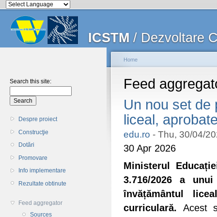
ICSTM
/ Dezvoltare CD
Home
Feed aggregat
Search this site:
Un nou set de 
liceal, aprobat
Despre proiect
Construcţie
edu.ro
-
Thu, 30/04/20
Dotări
30 Apr 2026
Promovare
Ministerul Educație
Info implementare
3.716/2026 a unu
Rezultate obtinute
învățământul lice
Feed aggregator
curriculară.
Acest s
Sources