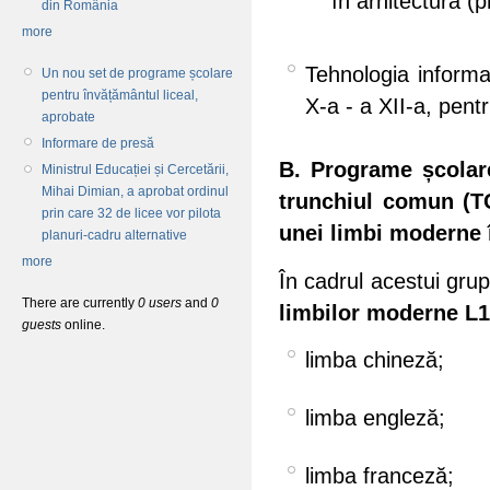
în arhitectură (pro
din România
more
Tehnologia informaț
Un nou set de programe școlare
pentru învățământul liceal,
X-a - a XII-a, pentru
aprobate
Informare de presă
B. Programe școlare
Ministrul Educației și Cercetării,
Mihai Dimian, a aprobat ordinul
trunchiul comun (TC
prin care 32 de licee vor pilota
unei limbi moderne 
planuri-cadru alternative
more
În cadrul acestui gru
There are currently
0 users
and
0
limbilor moderne L1 
guests
online.
limba chineză;
limba engleză;
limba franceză;