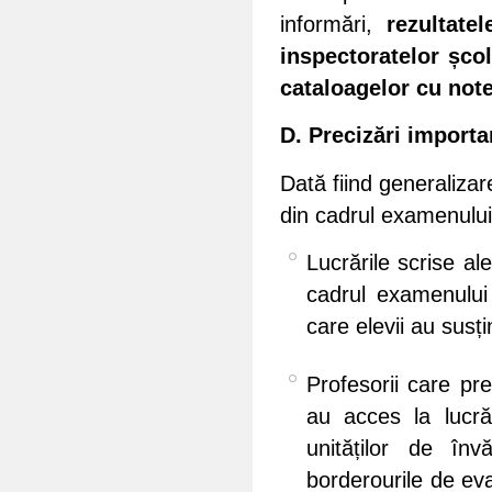
informări,
rezultate
inspectoratelor șco
cataloagelor cu note
D. Precizări importa
Dată fiind generalizar
din cadrul examenului
Lucrările scrise al
cadrul examenului 
care elevii au susți
Profesorii care pre
au acces la lucrăr
unităților de înv
borderourile de eva