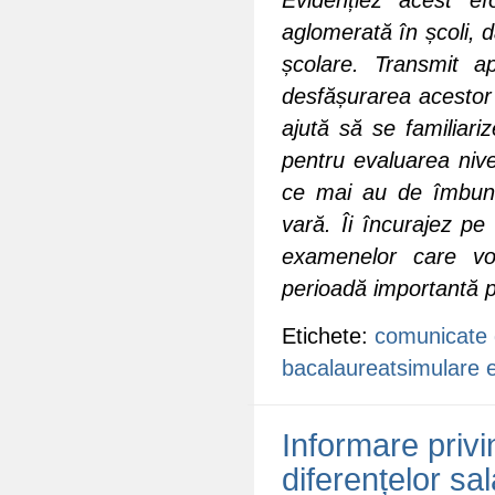
aglomerată în școli, d
școlare. Transmit a
desfășurarea acestor 
ajută să se familiari
pentru evaluarea nive
ce mai au de îmbună
vară. Îi încurajez pe
examenelor care vo
perioadă importantă p
Etichete:
comunicate 
bacalaureat
simulare
Informare privi
diferențelor sa