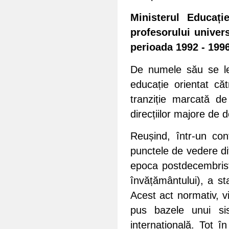
Ministerul Educați
profesorului univers
perioada 1992 - 1996
De numele său se lea
educație orientat căt
tranziție marcată de 
direcțiilor majore de 
Reușind, într-un cont
punctele de vedere dif
epoca postdecembrist
învățământului), a sta
Acest act normativ, v
pus bazele unui si
internațională. Tot î