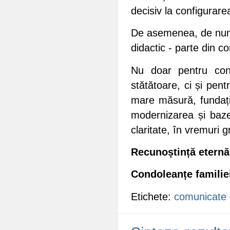
decisiv la configurare
De asemenea, de numel
didactic - parte din c
Nu doar pentru conc
stătătoare, ci și pent
mare măsură, fundați
modernizarea și bazel
claritate, în vremuri 
Recunoștință eternă
Condoleanțe familiei
Etichete:
comunicate 